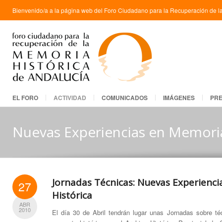
Bienvenido/a a la página web del Foro Ciudadano para la Recuperación de la
EL FORO
ACTIVIDAD
COMUNICADOS
IMÁGENES
PR
Nuevas Experiencias en Memoria
Jornadas Técnicas: Nuevas Experienc
27
Histórica
ABR
2010
El día 30 de Abril tendrán lugar unas Jornadas sobre té