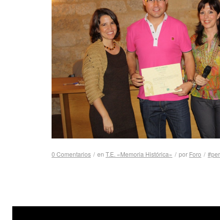
0 Comentarios
/
en
T.E. «Memoria Histórica»
/
por
Foro
/
#per