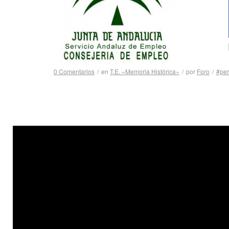
0 Comentarios
/
en
T.E. «Memoria Histórica»
/
por
Foro
/
#per