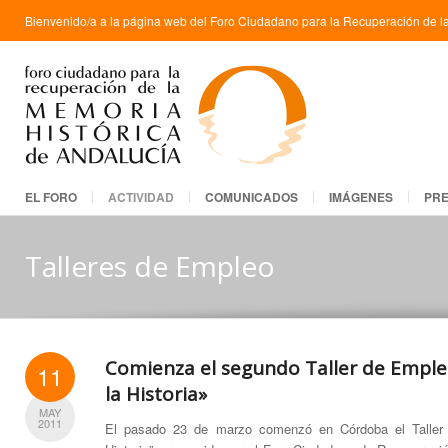
Bienvenido/a a la página web del Foro Ciudadano para la Recuperación de la
EL FORO
ACTIVIDAD
COMUNICADOS
IMÁGENES
PR
Talleres de Empleo
Comienza el segundo Taller de Empl
11
la Historia»
MAY
2011
El pasado 23 de marzo comenzó en Córdoba el Taller 