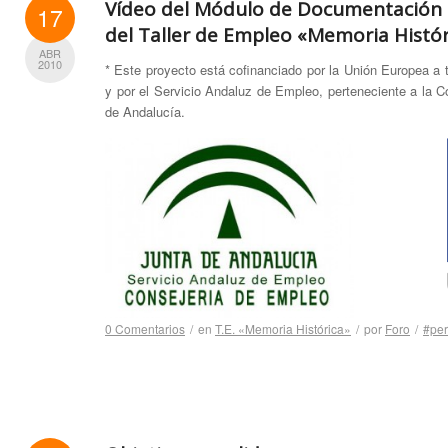
Vídeo del Módulo de Documentación Di
17
del Taller de Empleo «Memoria Histór
ABR
2010
* Este proyecto está cofinanciado por la Unión Europea a
y por el Servicio Andaluz de Empleo, perteneciente a la 
de Andalucía.
0 Comentarios
/
en
T.E. «Memoria Histórica»
/
por
Foro
/
#per