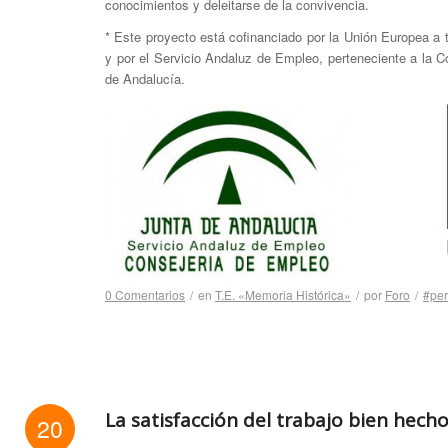
conocimientos y deleitarse de la convivencia.
* Este proyecto está cofinanciado por la Unión Europea a
y por el Servicio Andaluz de Empleo, perteneciente a la 
de Andalucía.
0 Comentarios
/
en
T.E. «Memoria Histórica»
/
por
Foro
/
#per
La satisfacción del trabajo bien hech
20