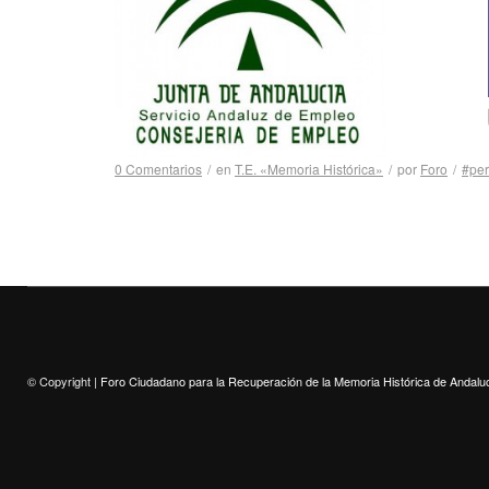
0 Comentarios
/
en
T.E. «Memoria Histórica»
/
por
Foro
/
#per
© Copyright |
Foro Ciudadano para la Recuperación de la Memoria Histórica de Andalu