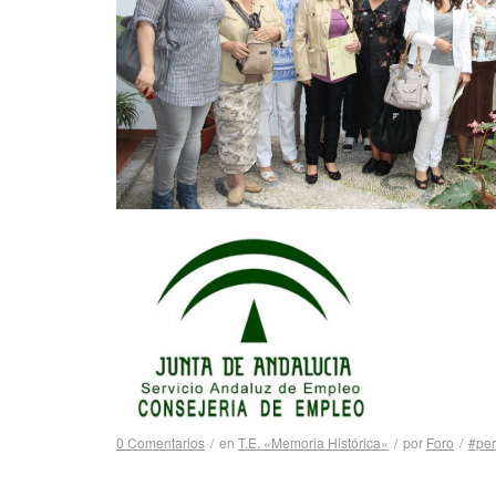
0 Comentarios
/
en
T.E. «Memoria Histórica»
/
por
Foro
/
#per