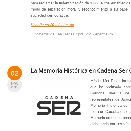
para reclamar la indemnización de 1.800 euros establecid
modo de reparación moral y reconocimiento a su papel e
sociedad democrática.
Reseña en 20 minutos.es
0 Comentarios
/
en
Prensa
/
por
Foro
/
#permalink
La Memoria Histórica en Cadena Ser
02
Mª del Mar Téllez ha si
NOV
que ha realizado sob
2010
Córdoba, ayer 1 de 
representates de Asoc
Memoria Histórica se h
tema en Córdoba capital
Memoria como los cemen
elaborando con las vícti