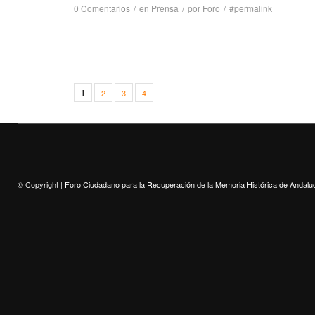
0 Comentarios
/
en
Prensa
/
por
Foro
/
#permalink
1
2
3
4
© Copyright |
Foro Ciudadano para la Recuperación de la Memoria Histórica de Andalu