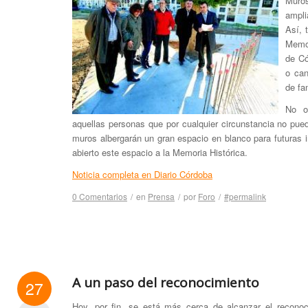
Muros
ampli
Así, 
Memo
de Có
o can
de fa
No o
aquellas personas que por cualquier circunstancia no pue
muros albergarán un gran espacio en blanco para futuras i
abierto este espacio a la Memoria Histórica.
Noticia completa en Diario Córdoba
0 Comentarios
/
en
Prensa
/
por
Foro
/
#permalink
A un paso del reconocimiento
27
Hoy, por fin, se está más cerca de alcanzar el reconoci