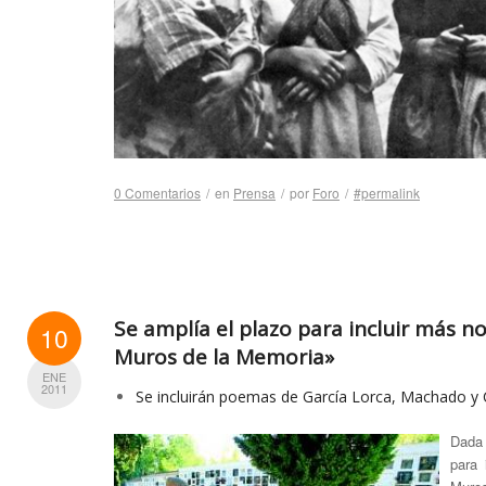
0 Comentarios
/
en
Prensa
/
por
Foro
/
#permalink
Se amplía el plazo para incluir más 
10
Muros de la Memoria»
ENE
2011
Se incluirán poemas de García Lorca, Machado y 
Dada 
para 