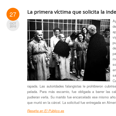
La primera víctima que solicita la in
27
A
OCT
de
2010
ap
vi
pu
d
p
m
so
e
s
Ca
rapada. Las autoridades falangistas le prohibieron cubrir
pelada. Para más escarnio, fue obligada a barrer las ca
pudieran verla. Su marido fue encarcelado ese mismo año
que murió en la cárcel. La solicitud fue entregada en Almer
Reseña en El Público.es