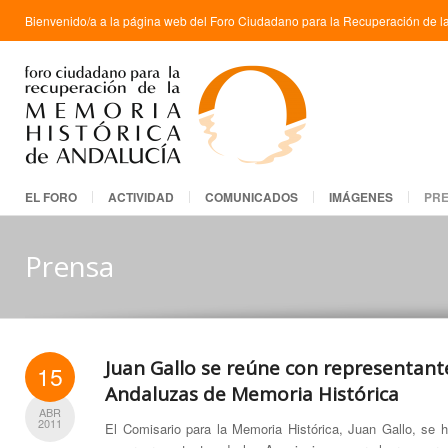
Bienvenido/a a la página web del Foro Ciudadano para la Recuperación de la
EL FORO
ACTIVIDAD
COMUNICADOS
IMÁGENES
PR
Prensa
Juan Gallo se reúne con representant
15
Andaluzas de Memoria Histórica
ABR
2011
El Comisario para la Memoria Histórica, Juan Gallo, se 