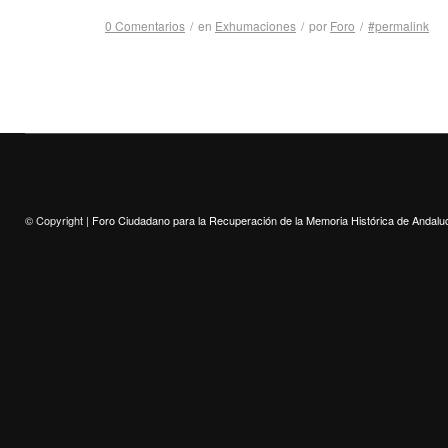
0 Comentarios
/
en
Exhumaciones
/
por
Foro
/
#permalink
© Copyright |
Foro Ciudadano para la Recuperación de la Memoria Histórica de Andalu