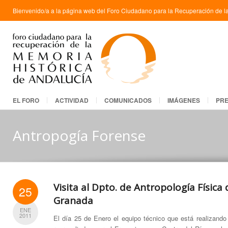
Bienvenido/a a la página web del Foro Ciudadano para la Recuperación de la
EL FORO
ACTIVIDAD
COMUNICADOS
IMÁGENES
PR
Antropogía Forense
Visita al Dpto. de Antropología Física
25
Granada
ENE
2011
El día 25 de Enero el equipo técnico que está realizand