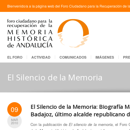
Bienvenido/a a la página web del Foro Ciudadano para la Recuperación de la
EL FORO
ACTIVIDAD
COMUNICADOS
IMÁGENES
PR
El Silencio de la Memoria
El Silencio de la Memoria: Biografía 
09
Badajoz, último alcalde republicano 
MAR
2010
Con la publicación de
El silencio de la memoria
, el Foro