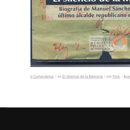
0 Comentarios
/
en
El Silencio de la Memoria
/
por
Foro
/
#pe