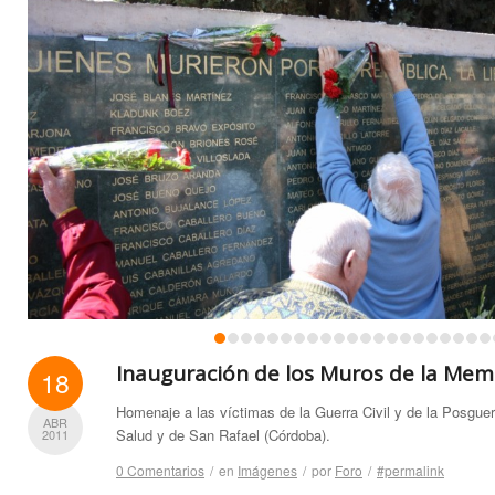
1
2
3
4
5
6
7
8
9
10
11
12
13
14
15
16
17
18
19
2
Inauguración de los Muros de la Mem
18
Homenaje a las víctimas de la Guerra Civil y de la Posguer
ABR
Salud y de San Rafael (Córdoba).
2011
0 Comentarios
/
en
Imágenes
/
por
Foro
/
#permalink