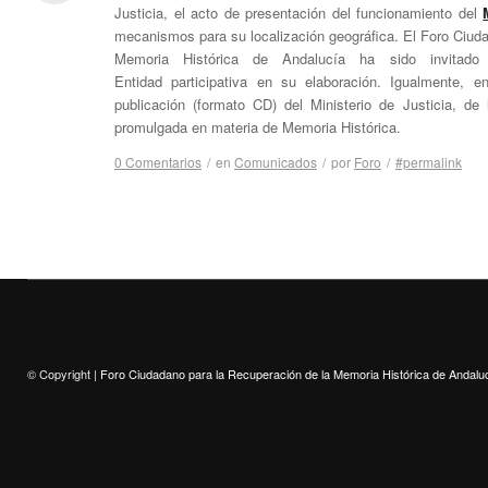
Justicia, el acto de presentación del funcionamiento del
mecanismos para su localización geográfica. El Foro Ciud
Memoria Histórica de Andalucía ha sido invitado
Entidad participativa en su elaboración. Igualmente, e
publicación (formato CD) del Ministerio de Justicia, de 
promulgada en materia de Memoria Histórica.
0 Comentarios
/
en
Comunicados
/
por
Foro
/
#permalink
© Copyright |
Foro Ciudadano para la Recuperación de la Memoria Histórica de Andalu