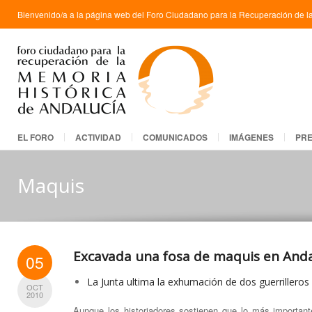
Bienvenido/a a la página web del Foro Ciudadano para la Recuperación de la
EL FORO
ACTIVIDAD
COMUNICADOS
IMÁGENES
PR
Maquis
Excavada una fosa de maquis en Anda
05
La Junta ultima la exhumación de dos guerrilleros 
OCT
2010
Aunque los historiadores sostienen que lo más important