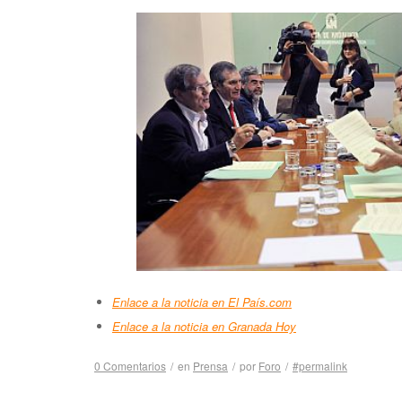
Enlace a la noticia en El País.com
Enlace a la noticia en Granada Hoy
0 Comentarios
/
en
Prensa
/
por
Foro
/
#permalink