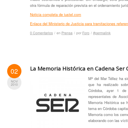
otra fórmula de reparación prevista en el ordenamiento juríd
Noticia completa de iustel.com
Enlace del Ministerio de Justicia para tramitaciones refere
0 Comentarios
/
en
Prensa
/
por
Foro
/
#permalink
La Memoria Histórica en Cadena Ser
02
Mª del Mar Téllez ha si
NOV
que ha realizado sob
2010
Córdoba, ayer 1 de 
representates de Asoc
Memoria Histórica se h
tema en Córdoba capital
Memoria como los cemen
elaborando con las vícti