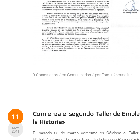
0 Comentarios
/
en
Comunicados
/
por
Foro
/
#permalink
Comienza el segundo Taller de Empl
11
la Historia»
MAY
2011
El pasado 23 de marzo comenzó en Córdoba el Taller 
Historia”, promovido por el Foro Ciudadano de Recuperaci