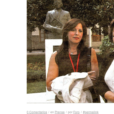
0 Comentarios
/
en
Prensa
/
por
Foro
/
#permalink