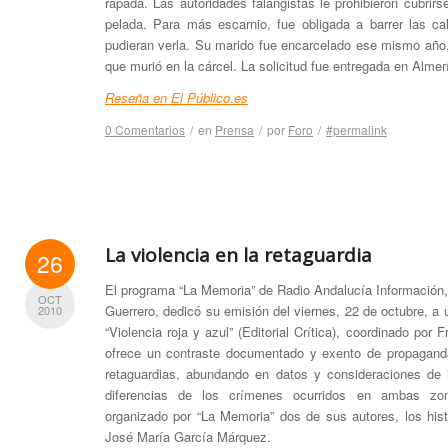
rapada. Las autoridades falangistas le prohibieron cubrir
pelada. Para más escarnio, fue obligada a barrer las ca
pudieran verla. Su marido fue encarcelado ese mismo año
que murió en la cárcel. La solicitud fue entregada en Almer
Reseña en El Público.es
0 Comentarios
/
en
Prensa
/
por
Foro
/
#permalink
La violencia en la retaguardia
26
El programa “La Memoria” de Radio Andalucía Información, 
OCT
Guerrero, dedicó su emisión del viernes, 22 de octubre, a un
2010
“Violencia roja y azul” (Editorial Crítica), coordinado po
ofrece un contraste documentado y exento de propaganda
retaguardias, abundando en datos y consideraciones de i
diferencias de los crímenes ocurridos en ambas zona
organizado por “La Memoria” dos de sus autores, los his
José María García Márquez.