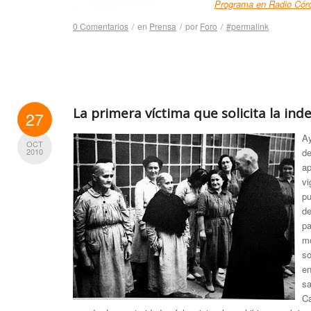
Programa en Radio Cór
0 Comentarios
/
en
Prensa
/
por
Foro
/
#permalink
La primera víctima que solicita la in
27
A
OCT
de
2010
ap
vi
pu
d
p
m
so
e
s
Ca