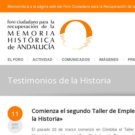
Bienvenido/a a la página web del Foro Ciudadano para la Recuperación de la
EL FORO
ACTIVIDAD
COMUNICADOS
IMÁGENES
PR
Testimonios de la Historia
Comienza el segundo Taller de Empl
11
la Historia»
MAY
2011
El pasado 23 de marzo comenzó en Córdoba el Taller 