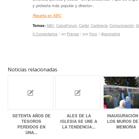
y protesta más popular y directo».
Reseña en ABC
Temas:
ABC
,
CaixaForum
,
Cartel
,
Cartelería
,
Comunicación
,
G
0 Comentarios
/
en
Prensa
/
por
Foro
/
#permalink
Noticias relacionadas
SETENTA AÑOS DE
ALEX DE LA
INAUGURACIÓN
TESOROS
IGLESIA SE UNE A
LOS MUROS DE
PERDIDOS EN
LA TENDENCIA...
MEMORIA
UNA...