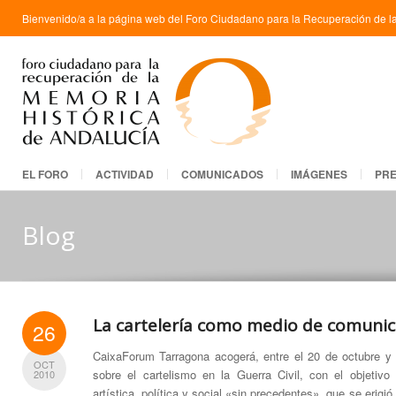
Bienvenido/a a la página web del Foro Ciudadano para la Recuperación de la
EL FORO
ACTIVIDAD
COMUNICADOS
IMÁGENES
PR
Blog
La cartelería como medio de comunic
26
CaixaForum Tarragona acogerá, entre el 20 de octubre y 
OCT
sobre el cartelismo en la Guerra Civil, con el objetivo
2010
artística, política y social «sin precedentes», que se erig