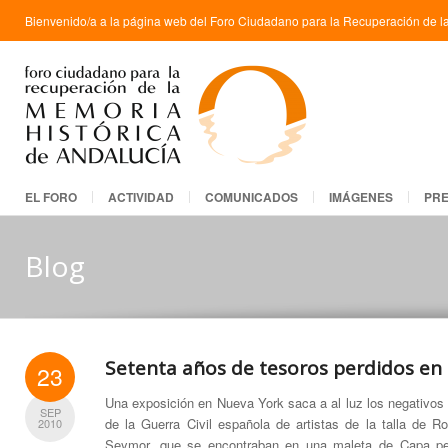
Bienvenido/a a la página web del Foro Ciudadano para la Recuperación de la
EL FORO
ACTIVIDAD
COMUNICADOS
IMÁGENES
PR
Blog
Setenta años de tesoros perdidos en
23
Una exposición en Nueva York saca a al luz los negativos 
SEP
de la Guerra Civil española de artistas de la talla de 
2010
Seymor, que se encontraban en una maleta de Capa pe