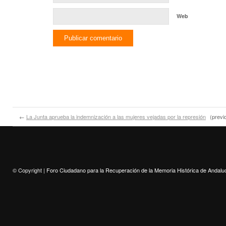
Web
←
La Junta aprueba la indemnización a las mujeres vejadas por la represión
(previ
© Copyright |
Foro Ciudadano para la Recuperación de la Memoria Histórica de Andalu