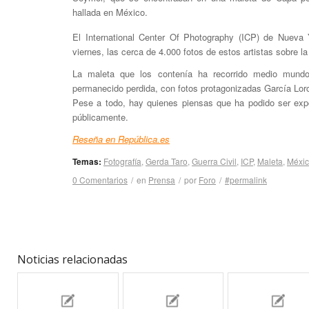
hallada en México.
El International Center Of Photography (ICP) de Nueva Y
viernes, las cerca de 4.000 fotos de estos artistas sobre la
La maleta que los contenía ha recorrido medio mund
permanecido perdida, con fotos protagonizadas García Lorca
Pese a todo, hay quienes piensas que ha podido ser expo
públicamente.
Reseña en República.es
Temas:
Fotografía
,
Gerda Taro
,
Guerra Civil
,
ICP
,
Maleta
,
Méxi
0 Comentarios
/
en
Prensa
/
por
Foro
/
#permalink
Noticias relacionadas